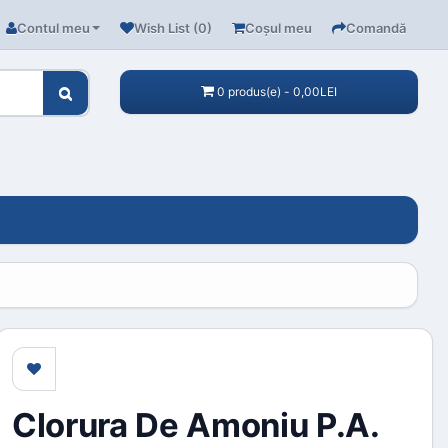
Contul meu
Wish List (0)
Coşul meu
Comandă
0 produs(e) - 0,00LEI
Clorura De Amoniu P.a.