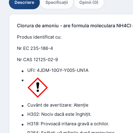
Descriere
Specificaţii
Opinii (0)
Clorura de amoniu - are formula moleculara NH4Cl 
Produs identificat cu:
Nr EC 235-186-4
Nr CAS 12125-02-9
UFI: 4JDM-10GY-Y005-UN1A
Cuvânt de avertizare: Atenție
H302: Nociv dacă este înghițit.
H319: Provoacă iritarea gravă a ochilor.
P264: Spălați-vă mâinile după manipulare.