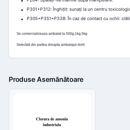
P301+P312: Înghițit: sunați la un centru toxicologic
P305+P351+P338: În caz de contact cu ochii: clătiț
Se comercializeaza ambalat la 500g,1kg,5kg
Selectati din partea dreapta ambalajul dorit
Produse Asemănătoare