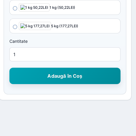
1 kg (50,22LEI)
5 kg (177,27LEI)
Cantitate
Adaugă în Coş