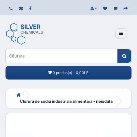
0 produs(e) - 0,00LEI
Clorura de sodiu industriala alimentara - neiodata